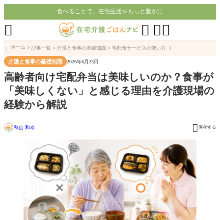
食べることで、在宅生活をもっと豊かに




ホーム
記事一覧
介護と食事の基礎知識
宅配食サービスの使い方

介護と食事の基礎知識
2026年6月23日
高齢者向け宅配弁当は美味しいのか？食事が
「美味しくない」と感じる理由を介護現場の
経験から解説

秋山 和幸
保存する