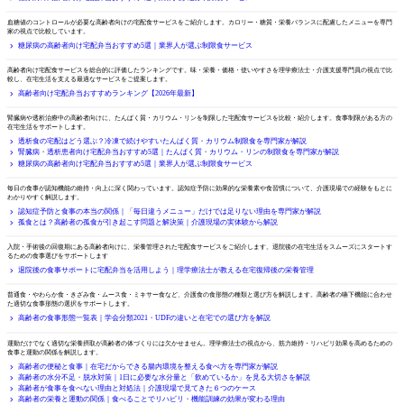
糖尿病・血糖値が気になる方向け
血糖値のコントロールが必要な高齢者向けの宅配食サービスをご紹介します。カロリー・糖質・栄養バランスに配慮したメニューを専門
家の視点で比較しています。
糖尿病の高齢者向け宅配弁当おすすめ5選｜業界人が選ぶ制限食サービス
総合ランキング
高齢者向け宅配食サービスを総合的に評価したランキングです。味・栄養・価格・使いやすさを理学療法士・介護支援専門員の視点で比
較し、在宅生活を支える最適なサービスをご提案します。
高齢者向け宅配弁当おすすめランキング【2026年最新】
腎臓病・透析患者向け
腎臓病や透析治療中の高齢者向けに、たんぱく質・カリウム・リンを制限した宅配食サービスを比較・紹介します。食事制限がある方の
在宅生活をサポートします。
透析食の宅配はどう選ぶ？冷凍で続けやすいたんぱく質・カリウム制限食を専門家が解説
腎臓病・透析患者向け宅配弁当おすすめ5選｜たんぱく質・カリウム・リンの制限食を専門家が解説
糖尿病の高齢者向け宅配弁当おすすめ5選｜業界人が選ぶ制限食サービス
認知症予防と食事
毎日の食事が認知機能の維持・向上に深く関わっています。認知症予防に効果的な栄養素や食習慣について、介護現場での経験をもとに
わかりやすく解説します。
認知症予防と食事の本当の関係｜「毎日違うメニュー」だけでは足りない理由を専門家が解説
孤食とは？高齢者の孤食が引き起こす問題と解決策｜介護現場の実体験から解説
退院後の食事サポート
入院・手術後の回復期にある高齢者向けに、栄養管理された宅配食サービスをご紹介します。退院後の在宅生活をスムーズにスタートす
るための食事選びをサポートします
退院後の食事サポートに宅配弁当を活用しよう｜理学療法士が教える在宅復帰後の栄養管理
食形態の種類と選び方
普通食・やわらか食・きざみ食・ムース食・ミキサー食など、介護食の食形態の種類と選び方を解説します。高齢者の嚥下機能に合わせ
た適切な食事形態の選択をサポートします。
高齢者の食事形態一覧表｜学会分類2021・UDFの違いと在宅での選び方を解説
高齢者の栄養と運動
運動だけでなく適切な栄養摂取が高齢者の体づくりには欠かせません。理学療法士の視点から、筋力維持・リハビリ効果を高めるための
食事と運動の関係を解説します。
高齢者の便秘と食事｜在宅だからできる腸内環境を整える食べ方を専門家が解説
高齢者の水分不足・脱水対策｜1日に必要な水分量と「飲めているか」を見る大切さを解説
高齢者が食事を食べない理由と対処法｜介護現場で見てきた６つのケース
高齢者の栄養と運動の関係｜食べることでリハビリ・機能訓練の効果が変わる理由