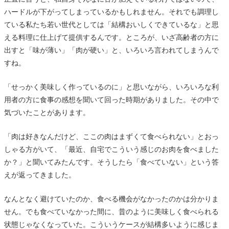
少しずつ変化を見つけていく
ハードルが下がってしまっているかもしれません。それでも調理し
サービスを変えてみる、組み合わせてみる
ている私たち若い世代としては「結構おいしくできているな」と思
える料理に仕上げて提供するんです。ところが、いざ高齢者の方に
食形態が合っているか見直す
出すと「味が薄い」「肉が硬い」と、いろいろ言われてしまうんで
美味しく食べるための宅配弁当サービスの選び方
すね。
素材の質にこだわるなら「わんまいる」
「せっかく美味しく作っているのに」と思いながら、いろいろな利
やわらか食の品質で選ぶなら「ワタミの宅食ダイ
用者の方に食事の感想を聞いて回った時期がありました。その中で
レクト」「健康直球便」
気づいたことがあります。
制限食でも美味しさを求めるなら「メディミー
ル」「タイヘイファミリーセット」
「肉は好きなんだけど、ここの肉はまずくて食べられない」とおっ
しゃる方がいて、「最近、自宅でこういう感じのお肉を食べました
まとめ
か？」と聞いてみたんです。そうしたら「食べていない」という答
えが返ってきました。
なんとなく避けていたのか、食べる機会がなかったのかは分かりま
せん。でも食べていなかった間に、昔のように美味しく食べられる
状態じゃなくなっていた。こういうケースが結構多いように感じま