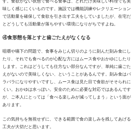
す。食欲がない状態で食べる食事は、どれだけ美味しい料理でも美
味しく感じにくいものです。施設では機能訓練やレクリエーション
で活動量を確保して食欲を引き出す工夫をしていましたが、在宅だ
とどうしても活動量が落ちやすい環境になりがちですよね。
④食形態を落とすと歯ごたえがなくなる
咀嚼や嚥下の問題で、食事をみじん切りのように刻んだ刻み食にし
たり、それでも食べるのが心配な方にはムース食やおかゆにしたり
します。これはどうしても仕方ない部分なんですが、単純に歯ごた
えがないので美味しくない、ということがあるんです。刻み食はバ
ラバラになりやすいですし、ムース食は見た目で食欲がそそられに
くい。おかゆは水っぽい。安全のために必要な対応ではあるんです
が、ご本人にとっては「食べる楽しみが減ってしまう」という面が
あります。
この気持ちを無視せずに、できる範囲で食の楽しみを残してあげる
工夫が大切だと思います。