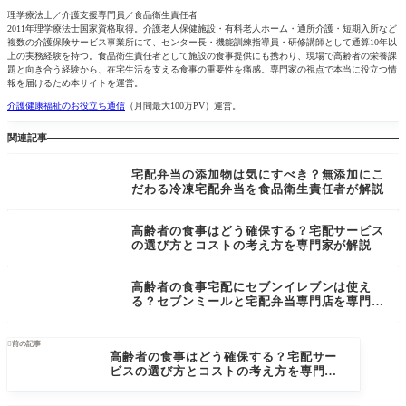
理学療法士／介護支援専門員／食品衛生責任者
2011年理学療法士国家資格取得。介護老人保健施設・有料老人ホーム・通所介護・短期入所など
複数の介護保険サービス事業所にて、センター長・機能訓練指導員・研修講師として通算10年以
上の実務経験を持つ。食品衛生責任者として施設の食事提供にも携わり、現場で高齢者の栄養課
題と向き合う経験から、在宅生活を支える食事の重要性を痛感。専門家の視点で本当に役立つ情
報を届けるため本サイトを運営。
介護健康福祉のお役立ち通信
（月間最大100万PV）運営。
関連記事
宅配弁当の添加物は気にすべき？無添加にこ
だわる冷凍宅配弁当を食品衛生責任者が解説
高齢者の食事はどう確保する？宅配サービス
の選び方とコストの考え方を専門家が解説
高齢者の食事宅配にセブンイレブンは使え
る？セブンミールと宅配弁当専門店を専門家
が比較

前の記事
高齢者の食事はどう確保する？宅配サー
ビスの選び方とコストの考え方を専門家
が解説