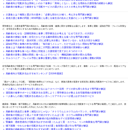
高齢者向け宅配弁当は美味しいのか？食事が「美味しくない」と感じる理由を介護現場の経験から解説
高齢者の食事はどう確保する？宅配サービスの選び方とコストの考え方を専門家が解説
未分類
介護食とは？種類と選び方の基本｜「必要な部分だけ補う」考え方を専門家が解説
老老介護と食事の問題｜8050問題にも通じる食生活の乱れと支援のヒントを専門家が解説
栄養・健康コラム
理学療法士・介護支援専門員の視点から、高齢者の栄養・健康に関する情報をお届けします。食事と運動・認知症予防・フレイル対策な
ど、在宅生活を豊かにするための知識をまとめています。
高齢者がむせる・誤嚥性肺炎と食事｜理学療法士が考える「むせて出す力」の大切さ
高齢者の便秘と食事｜在宅だからできる腸内環境を整える食べ方を専門家が解説
高齢者の水分不足・脱水対策｜1日に必要な水分量と「飲めているか」を見る大切さを解説
認知症予防と食事の本当の関係｜「毎日違うメニュー」だけでは足りない理由を専門家が解説
孤食とは？高齢者の孤食が引き起こす問題と解決策｜介護現場の実体験から解説
高齢者が食事を食べない理由と対処法｜介護現場で見てきた６つのケース
高齢者の栄養と運動の関係｜食べることでリハビリ・機能訓練の効果が変わる理由
サルコペニア・フレイル予防に食事が重要な理由｜理学療法士が解説する栄養と運動の関係
比較・ランキング
在宅高齢者向け宅配食サービスを専門家の視点で比較・ランキング形式でご紹介します。価格・メニュー・栄養バランス・配送エリアな
ど、サービス選びに必要な情報をわかりやすくまとめています。
高齢者向け宅配弁当おすすめランキング【2026年最新】
状況別で選ぶ
「親が一人暮らしで心配」「退院後の食事をどうすれば」など、家族介護者が直面する状況別に最適な宅配食サービスをご紹介します。
具体的な悩みに合わせてサービスを探せます。
一人暮らしで冷凍弁当を安く続けるには？スーパー活用・デイの持ち帰り弁当まで専門家が解説
退院後の食事サポートに宅配弁当を活用しよう｜理学療法士が教える在宅復帰後の栄養管理
一人暮らしの親に宅配弁当を頼みたい方へ｜ケアマネジャーが選ぶおすすめサービス
目的・症状別で選ぶ
糖尿病・腎臓病・嚥下困難など、高齢者それぞれの健康状態や食事制限に合わせた宅配食サービスを専門家が厳選してご紹介します。状
況に合ったサービスをお探しの方はこちらをご覧ください。
高齢者の高血圧と食事｜減塩だけじゃない「ナトリウムとカリウムのバランス」を専門家が解説
透析食の宅配はどう選ぶ？冷凍で続けやすいたんぱく質・カリウム制限食を専門家が解説
減塩の宅配弁当おすすめ5選｜高齢者の塩分制限食をデイ元管理者が解説
腎臓病・透析患者向け宅配弁当おすすめ5選｜たんぱく質・カリウム・リンの制限食を専門家が解説
嚥下困難・やわらか食の宅配弁当おすすめ5選｜食形態の選び方を専門家が解説
糖尿病の高齢者向け宅配弁当おすすめ5選｜業界人が選ぶ制限食サービス