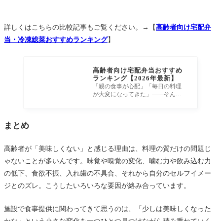
詳しくはこちらの比較記事もご覧ください。→【
高齢者向け宅配弁
当・冷凍総菜おすすめランキング
】
高齢者向け宅配弁当おすすめ
ランキング【2026年最新】
「親の食事が心配」「毎日の料理
が大変になってきた」——そんな
悩みを抱える方に向けて、理学療
法士・介護支援専門員として10年
まとめ
高齢者が「美味しくない」と感じる理由は、料理の質だけの問題じ
ゃないことが多いんです。味覚や嗅覚の変化、噛む力や飲み込む力
の低下、食欲不振、入れ歯の不具合、それから自分のセルフイメー
ジとのズレ。こうしたいろいろな要因が絡み合っています。
施設で食事提供に関わってきて思うのは、「少しは美味しくなった
かな」という小さな変化を一つひとつ見つけながら積み重ねていく