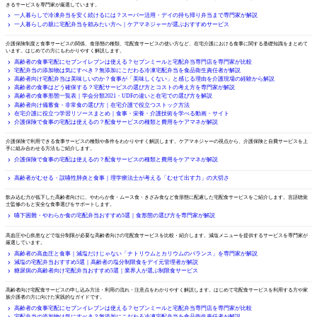
きるサービスを専門家が厳選しています。
一人暮らしで冷凍弁当を安く続けるには？スーパー活用・デイの持ち帰り弁当まで専門家が解説
一人暮らしの親に宅配弁当を頼みたい方へ｜ケアマネジャーが選ぶおすすめサービス
介護と食事の基礎知識
介護保険制度と食事サービスの関係、食形態の種類、宅配食サービスの使い方など、在宅介護における食事に関する基礎知識をまとめて
います。はじめての方にもわかりやすく解説します。
高齢者の食事宅配にセブンイレブンは使える？セブンミールと宅配弁当専門店を専門家が比較
宅配弁当の添加物は気にすべき？無添加にこだわる冷凍宅配弁当を食品衛生責任者が解説
高齢者向け宅配弁当は美味しいのか？食事が「美味しくない」と感じる理由を介護現場の経験から解説
高齢者の食事はどう確保する？宅配サービスの選び方とコストの考え方を専門家が解説
高齢者の食事形態一覧表｜学会分類2021・UDFの違いと在宅での選び方を解説
高齢者向け備蓄食・非常食の選び方｜在宅介護で役立つストック方法
在宅介護に役立つ学習リソースまとめ｜食事・栄養・介護技術を学べる動画・サイト
介護保険で食事の宅配は使えるの？配食サービスの種類と費用をケアマネが解説
介護保険と食事サービス
介護保険で利用できる食事サービスの種類や条件をわかりやすく解説します。ケアマネジャーの視点から、介護保険と自費サービスを上
手に組み合わせる方法もご紹介します。
介護保険で食事の宅配は使えるの？配食サービスの種類と費用をケアマネが解説
嚥下・むせ
高齢者がむせる・誤嚥性肺炎と食事｜理学療法士が考える「むせて出す力」の大切さ
嚥下困難・やわらか食
飲み込む力が低下した高齢者向けに、やわらか食・ムース食・きざみ食など食形態に配慮した宅配食サービスをご紹介します。言語聴覚
士監修のもと安全な食事選びをサポートします。
嚥下困難・やわらか食の宅配弁当おすすめ5選｜食形態の選び方を専門家が解説
塩分制限が必要な方向け
高血圧や心疾患などで塩分制限が必要な高齢者向けの宅配食サービスを比較・紹介します。減塩メニューを提供するサービスを専門家が
厳選しています。
高齢者の高血圧と食事｜減塩だけじゃない「ナトリウムとカリウムのバランス」を専門家が解説
減塩の宅配弁当おすすめ5選｜高齢者の塩分制限食をデイ元管理者が解説
糖尿病の高齢者向け宅配弁当おすすめ5選｜業界人が選ぶ制限食サービス
宅配食サービスの使い方
高齢者向け宅配食サービスの申し込み方法・利用の流れ・注意点をわかりやすく解説します。はじめて宅配食サービスを利用する方や家
族介護者の方に向けた実践的なガイドです。
高齢者の食事宅配にセブンイレブンは使える？セブンミールと宅配弁当専門店を専門家が比較
宅配弁当の添加物は気にすべき？無添加にこだわる冷凍宅配弁当を食品衛生責任者が解説