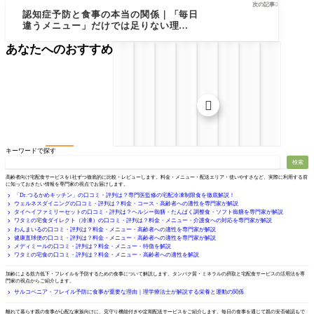
次の記事

認知症予防と食事の本当の関係｜「毎日
違うメニュー」だけでは足りない理由を
専門家が解説
あなたへのおすすめ

キーワードで探す
検索
サービス徹底比較
高齢者向け宅配食サービスを1社ずつ徹底的に比較・レビューします。料金・メニュー・配送エリア・使いやすさなど、実際に利用する前
に知っておきたい情報を専門家の視点でお届けします。
「Dr.つるかめキッチン」の口コミ・評判は？専門医監修の宅配冷凍制限食を徹底解説！
ウェルネスダイニングの口コミ・評判は？料金・コース・高齢者への適性を専門家が解説
タイヘイファミリーセットの口コミ・評判は？ヘルシー御膳・たんぱく調整食・ソフト御膳を専門家が解説
ワタミの宅食ダイレクト（冷凍）の口コミ・評判は？料金・メニュー・介護食への対応を専門家が解説
わんまいるの口コミ・評判は？料金・メニュー・高齢者への適性を専門家が解説
健康直球便の口コミ・評判は？料金・メニュー・高齢者への適性を専門家が解説
メディミールの口コミ・評判は？料金・メニュー・特徴を解説
ワタミの宅食の口コミ・評判は？料金・メニュー・高齢者への適性を解説
フレイル・サルコペニア予防
加齢による筋力低下・フレイルを予防するための食事について解説します。タンパク質・ミネラルの摂取と宅配食サービスの活用法を専
門家の視点からご紹介します。
サルコペニア・フレイル予防に食事が重要な理由｜理学療法士が解説する栄養と運動の関係
一人暮らしの親が心配
離れて暮らす親の食事が心配な家族向けに、見守り機能付きや定期配送サービスをご紹介します。毎日の食事を通じて親の安否確認もで