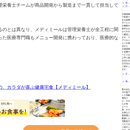
使え
き？無
味しい
う確保
事形態
在宅
者向け
理栄養士チームが商品開発から製造まで一貫して担当して
る？セ
添加に
のか？
する？
一覧表
備蓄
介護
介護に
ブンミ
こだわ
食事が
宅配サ
｜学会
食・非
役立つ
保険で
介護保険と食事サービス
ールと
る冷凍
「美味
ービス
分類202
常食の
学習リ
食事の
宅配弁
宅配弁
介護保険
しくな
の選び
1・UDF
選び方
ソース
宅配は
当専門
で利用で
当を食
い」と
方とコ
の違い
｜在宅
まとめ
使える
きる食事
店を専
品衛生
感じる
ストの
と在宅
介護で
｜食
の？配
サービス
門家が
責任者
理由を
考え方
での選
役立つ
事・栄
食サー
の種類や
比較
が解説
介護現
を専門
び方を
るのとは異なり、メディミールは管理栄養士が全工程に関
ストッ
養・介
ビスの
条件をわ
場の経
家が解
解説
ク方法
護技術
かりやす
種類と
験から
説
く解説し
を学べ
費用を
った医療専門職もメニュー開発に携わっており、医療的な
解説
ます。ケ
る動
ケアマ
アマネジ
画・サ
ネが解
ャーの視
イト
説
点から、
介護保険
と自費サ
ービスを
上手に組
み合わせ
る方法も
ご紹介し
ます。
介護
保険で
嚥下・むせ
食事の
高齢
宅配は
者がむ
修の、カラダが喜ぶ健康宅食【メディミール】
嚥下困難・やわらか食
使える
せる・
飲み込む
の？配
誤嚥性
力が低下
食サー
肺炎と
した高齢
ビスの
食事｜
者向け
種類と
理学療
に、やわ
費用を
法士が
らか食・
ケアマ
ムース
考える
ネが解
食・きざ
「むせ
説
み食など
て出す
食形態に
力」の
配慮した
大切さ
宅配食サ
ービスを
ご紹介し