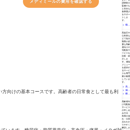
ます。言
メディミールの費用を確認する
語聴覚士
監修のも
と安全な
食事選び
をサポー
トしま
す。
嚥下
困難・
塩分制限が必要な方向け
やわら
高血圧や
か食の
心疾患な
宅配弁
どで塩分
当おす
制限が必
すめ5選
要な高齢
｜食形
者向けの
宅配食サ
態の選
ービスを
び方を
比較・紹
専門家
介しま
が解説
す。減塩
メニュー
を提供す
るサービ
スを専門
家が厳選
していま
す。
高齢
減塩
者の高
い方向けの基本コースです。高齢者の日常食として最も利
血圧と
糖尿
の宅配
食事｜
弁当お
病の高
宅配食サービスの使い方
減塩だ
すすめ5
齢者向
高齢者向
けじゃ
選｜高
け宅配
け宅配食
ない
齢者の
弁当お
サービス
「ナト
塩分制
すすめ5
の申し込
リウム
限食を
選｜業
み方法・
とカリ
デイ元
界人が
利用の流
ウムの
管理者
れ・注意
選ぶ制
バラン
点をわか
が解説
限食サ
りやすく
ス」を
ービス
解説しま
専門家