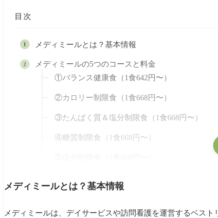
目次
メディミールとは？基本情報
メディミールの5つのコースと料金
①バランス健康食（1食642円〜）
②カロリー制限食（1食668円〜）
③たんぱく質＆塩分制限食（1食668円〜）
④糖質制限食（1食668円〜）
⑤塩分制限食（1食668円〜）
食数と送料
メディミールとは？基本情報
メディミールの良い口コミ・評判
制限食なのにメニューが豊富で飽きない
メディミールは、デイサービスや訪問看護を運営するベスト