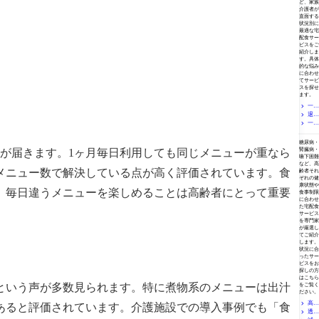
ど、家族
介護者が
直面する
状況別に
最適な宅
配食サー
ビスをご
紹介しま
す。具体
的な悩み
に合わせ
てサービ
スを探せ
ます。
一人
退院
暮らし
で冷凍
一人
後の食
弁当を
事サポ
暮らし
目的・症状別で選ぶ
安く続
ートに
の親に
糖尿病・
けるに
宅配弁
宅配弁
腎臓病・
ーが届きます。1ヶ月毎日利用しても同じメニューが重なら
は？ス
当を活
当を頼
嚥下困難
ーパー
用しよ
みたい
など、高
活用・
う｜理
メニュー数で解決している点が高く評価されています。食
方へ｜
齢者それ
デイの
学療法
ケアマ
ぞれの健
持ち帰
士が教
康状態や
ネジャ
、毎日違うメニューを楽しめることは高齢者にとって重要
り弁当
食事制限
える在
ーが選
に合わせ
まで専
宅復帰
ぶおす
た宅配食
門家が
後の栄
すめサ
サービス
解説
養管理
ービス
を専門家
が厳選し
てご紹介
します。
状況に合
ったサー
ビスをお
探しの方
はこちら
という声が多数見られます。特に煮物系のメニューは出汁
をご覧く
ださい。
高齢
あると評価されています。介護施設での導入事例でも「食
透析
者の高