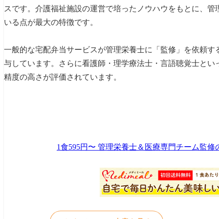
スです。介護福祉施設の運営で培ったノウハウをもとに、管
制限食でも美味しい
いる点が最大の特徴です。
アレルギー・苦手食材への個別対応が可能
一般的な宅配弁当サービスが管理栄養士に「監修」を依頼す
管理栄養士に電話相談できる
与しています。さらに看護師・理学療法士・言語聴覚士とい
全国配送・冷凍で使いやすい
精度の高さが評価されています。
メディミールの悪い口コミ・評判と専門家の見解
「価格が高い」という口コミ
「メニューを自分で選べない」という口コミ
「冷凍庫のスペースが必要」という口コミ
1食595円〜 管理栄養士＆医療専門チーム監
専門家から見たメディミールの総合評価
こんな方におすすめ
こんな方には他のサービスも検討を