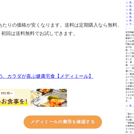
高齢
者がむ
せる・
高齢
者の便
誤嚥性
秘と食
認知
者の水
肺炎と
事｜在
分不
孤食
症予防
食事｜
宅だか
足・脱
と食事
高齢
とは？
理学療
らでき
水対策
の本当
高齢者
高齢
者が食
法士が
る腸内
｜1日に
の関係
の孤食
食あたりの価格が安くなります。送料は定期購入なら無料、
事を食
サル
者の栄
考える
環境を
必要な
｜「毎
が引き
べない
養と運
コペニ
比較・ランキング
「むせ
整える
水分量
日違う
起こす
理由と
動の関
ア・フ
す。初回は送料無料でお試しできます。
て出す
食べ方
在宅高齢
と「飲
メニュ
問題と
対処法
係｜食
レイル
力」の
者向け宅
を専門
めてい
ー」だ
解決策
｜介護
べるこ
予防に
配食サー
大切さ
家が解
るか」
けでは
｜介護
現場で
とでリ
食事が
ビスを専
説
を見る
足りな
現場の
見てき
ハビ
重要な
門家の視
大切さ
い理由
実体験
た６つ
リ・機
理由｜
点で比
を解説
を専門
から解
のケー
能訓練
較・ラン
理学療
家が解
説
ス
キング形
の効果
法士が
説
式でご紹
が変わ
解説す
介しま
る理由
る栄養
す。価
と運動
格・メニ
の関係
ュー・栄
養バラン
ス・配送
修の、カラダが喜ぶ健康宅食【メディミール】
エリアな
ど、サー
ビス選び
に必要な
情報をわ
かりやす
くまとめ
ていま
す。
高齢
者向け
状況別で選ぶ
宅配弁
「親が一
当おす
人暮らし
すめラ
で心配」
メディミールの費用を確認する
ンキン
「退院後
グ【202
の食事を
6年最
どうすれ
ば」な
新】