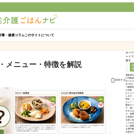
栄養・健康コラム
このサイトについて
キーワ
ードで
探す
・メニュー・特徴を解説
サービス徹底比較
高齢者向

け宅配食
保存する
サービス
を1社ず
つ徹底的
に比較・
レビュー
します。
料金・メ
ニュー・
配送エリ
ア・使い
やすさな
ど、実際
に利用す
る前に知
っておき
たい情報
を専門家
の視点で