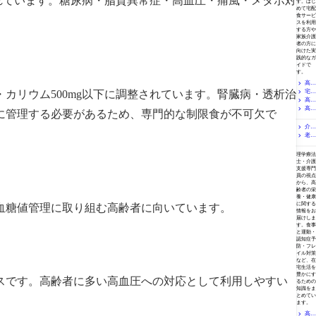
に調整されています。糖尿病・脂質異常症・高血圧・痛風・メタボ対
す。はじ
が解説
めて宅配
食サービ
スを利用
する方や
家族介護
者の方に
向けた実
践的なガ
イドで
す。
高齢
g以下・カリウム500mg以下に調整されています。腎臓病・透析治
宅配
者の食
事宅配
高齢
弁当の
にセブ
添加物
高齢
者向け
に管理する必要があるため、専門的な制限食が不可欠で
ンイレ
は気に
宅配弁
者の食
未分類
ブンは
すべ
当は美
事はど
介護
使え
。
き？無
味しい
う確保
老老
食と
る？セ
添加に
のか？
する？
は？種
介護と
ブンミ
栄養・健康コラム
こだわ
食事が
宅配サ
類と選
食事の
ールと
る冷凍
理学療法
「美味
ービス
び方の
問題｜8
宅配弁
士・介護
宅配弁
しくな
の選び
基本｜
050問題
支援専門
当専門
当を食
い」と
方とコ
「必要
にも通
員の視点
店を専
品衛生
感じる
ストの
な部分
じる食
から、高
門家が
責任者
理由を
考え方
だけ補
生活の
齢者の栄
比較
が解説
介護現
を専門
う」考
養・健康
乱れと
場の経
家が解
に関する
血糖値管理に取り組む高齢者に向いています。
え方を
支援の
験から
説
情報をお
専門家
ヒント
解説
届けしま
が解説
を専門
す。食事
家が解
と運動・
説
認知症予
防・フレ
イル対策
など、在
宅生活を
豊かにす
スです。高齢者に多い高血圧への対応として利用しやすい
るための
知識をま
とめてい
ます。
高齢