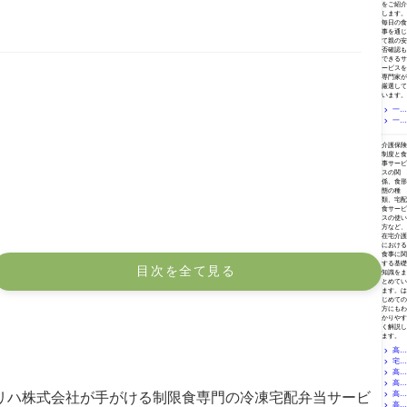
をご紹介
る栄養
します。
と運動
毎日の食
の関係
事を通じ
て親の安
否確認も
できるサ
ービスを
専門家が
厳選して
います。
一人
一人
暮らし
で冷凍
暮らし
介護と食事の基礎知識
弁当を
の親に
介護保険
安く続
宅配弁
制度と食
けるに
当を頼
事サービ
は？ス
みたい
スの関
ーパー
方へ｜
係、食形
活用・
ケアマ
態の種
デイの
類、宅配
ネジャ
食サービ
持ち帰
ーが選
スの使い
り弁当
ぶおす
方など、
まで専
すめサ
在宅介護
門家が
ービス
における
解説
食事に関
する基礎
目次を全て見る
知識をま
とめてい
ます。は
じめての
方にもわ
かりやす
く解説し
ます。
高齢
宅配
者の食
事宅配
高齢
弁当の
にセブ
添加物
高齢
者向け
ンイレ
は気に
宅配弁
高齢
者の食
リハ株式会社が手がける制限食専門の冷凍宅配弁当サービ
ブンは
すべ
当は美
事はど
高齢
者の食