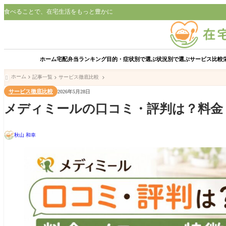
食べることで、在宅生活をもっと豊かに
ホーム
宅配弁当ランキング
目的・症状別で選ぶ
状況別で選ぶ
サービス比較
ホーム
記事一覧
サービス徹底比較

サービス徹底比較
2026年5月28日
メディミールの口コミ・評判は？料金
秋山 和幸