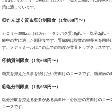
1食あたりカロリー240kcal（±10%）・塩分2.5g以下
策に適しています。
③たんぱく質＆塩分制限食（1食668円〜）
カロリー300kcal（±10%）・タンパク質10g以下・塩分2
療中の方に適した制限食です。腎臓病は複数の栄養素を同時
す。メディミールはこの点での精度が業界トップクラスです
④糖質制限食（1食668円〜）
糖質を抑えた食事を続けたい方向けのコースです。糖尿病の
⑤塩分制限食（1食668円〜）
塩分摂取を控える必要がある高血圧・心疾患の方向けのコー
コースです。