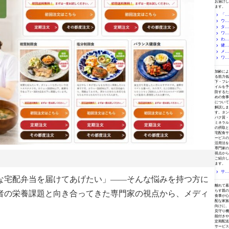
お届けし
ます。
「D
ウェ
r.つる
めキッ
タイ
ルネス
チン」
ダイニ
ワタ
ヘイフ
の口コ
ングの
ァミリ
わん
ミの宅
ミ・評
口コ
ーセッ
食ダイ
健康
まいる
判は？
ミ・評
トの口
レクト
の口コ
メデ
直球便
専門医
判は？
コミ・
（冷
ミ・評
の口コ
ワタ
ィミー
監修の
料金・
評判
凍）の
判は？
ミ・評
ルの口
ミの宅
フレイル・サルコペニア予防
宅配冷
コー
は？ヘ
口コ
料金・
判は？
コミ・
食の口
凍制限
ス・高
加齢によ
ルシー
ミ・評
メニュ
料金・
評判
コミ・
食を徹
る筋力低
齢者へ
御膳・
判は？
ー・高
メニュ
は？料
評判
下・フレ
底解
の適性
たんぱ
料金・
齢者へ
ー・高
金・メ
は？料
イルを予
説！
を専門
く調整
メニュ
の適性
齢者へ
ニュ
金・メ
防するた
家が解
食・ソ
ー・介
を専門
の適性
ー・特
ニュ
めの食事
説
フト御
護食へ
家が解
を専門
徴を解
について
ー・高
膳を専
の対応
説
家が解
解説しま
説
齢者へ
門家が
を専門
す。タン
説
の適性
解説
家が解
パク質・
を解説
ミネラル
説
の摂取と
宅配食サ
ービスの
活用法を
専門家の
視点から
ご紹介し
ます。
サル
な宅配弁当を届けてあげたい」——そんな悩みを持つ方に
コペニ
一人暮らしの親が心配
ア・フ
離れて暮
レイル
らす親の
者の栄養課題と向き合ってきた専門家の視点から、メディ
予防に
食事が心
食事が
配な家族
重要な
向けに、
理由｜
見守り機
能付きや
理学療
定期配送
法士が
サービス
解説す