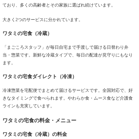
ており、多くの高齢者とその家族に選ばれ続けています。
ワタミの宅食の悪い口コミ・評判と専門家の見解
「味が薄い」という口コミ
大きく2つのサービスに分かれています。
「量が少ない」という口コミ
ワタミの宅食（冷蔵）
「容器を洗って返すのが手間」という口コミ
「まごころスタッフ」が毎日自宅まで手渡しで届ける日替わり弁
「配達エリアが限られる」という口コミ
当・惣菜です。新鮮な冷蔵タイプで、毎日の配達が見守りにもなり
ます。
専門家から見たワタミの宅食の総合評価
こんな方におすすめ
ワタミの宅食ダイレクト（冷凍）
こんな方には他のサービスも検討を
冷凍惣菜を宅配便でまとめて届けるサービスです。全国対応で、好
ワタミの宅食の始め方
きなタイミングで食べられます。やわらか食・ムース食など介護食
まとめ
ラインも充実しています。
ワタミの宅食の料金・メニュー
ワタミの宅食（冷蔵）の料金