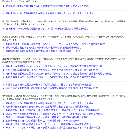
手に組み合わせる方法もご紹介します。
介護保険で食事の宅配は使えるの？配食サービスの種類と費用をケアマネが解説
嚥下・むせ
高齢者がむせる・誤嚥性肺炎と食事｜理学療法士が考える「むせて出す力」の大切さ
嚥下困難・やわらか食
飲み込む力が低下した高齢者向けに、やわらか食・ムース食・きざみ食など食形態に配慮した宅配食サービスをご紹介します。言語聴覚
士監修のもと安全な食事選びをサポートします。
嚥下困難・やわらか食の宅配弁当おすすめ5選｜食形態の選び方を専門家が解説
塩分制限が必要な方向け
高血圧や心疾患などで塩分制限が必要な高齢者向けの宅配食サービスを比較・紹介します。減塩メニューを提供するサービスを専門家が
厳選しています。
高齢者の高血圧と食事｜減塩だけじゃない「ナトリウムとカリウムのバランス」を専門家が解説
減塩の宅配弁当おすすめ5選｜高齢者の塩分制限食をデイ元管理者が解説
糖尿病の高齢者向け宅配弁当おすすめ5選｜業界人が選ぶ制限食サービス
宅配食サービスの使い方
高齢者向け宅配食サービスの申し込み方法・利用の流れ・注意点をわかりやすく解説します。はじめて宅配食サービスを利用する方や家
族介護者の方に向けた実践的なガイドです。
高齢者の食事宅配にセブンイレブンは使える？セブンミールと宅配弁当専門店を専門家が比較
宅配弁当の添加物は気にすべき？無添加にこだわる冷凍宅配弁当を食品衛生責任者が解説
高齢者向け宅配弁当は美味しいのか？食事が「美味しくない」と感じる理由を介護現場の経験から解説
高齢者の食事はどう確保する？宅配サービスの選び方とコストの考え方を専門家が解説
未分類
介護食とは？種類と選び方の基本｜「必要な部分だけ補う」考え方を専門家が解説
老老介護と食事の問題｜8050問題にも通じる食生活の乱れと支援のヒントを専門家が解説
栄養・健康コラム
理学療法士・介護支援専門員の視点から、高齢者の栄養・健康に関する情報をお届けします。食事と運動・認知症予防・フレイル対策な
ど、在宅生活を豊かにするための知識をまとめています。
高齢者がむせる・誤嚥性肺炎と食事｜理学療法士が考える「むせて出す力」の大切さ
高齢者の便秘と食事｜在宅だからできる腸内環境を整える食べ方を専門家が解説
高齢者の水分不足・脱水対策｜1日に必要な水分量と「飲めているか」を見る大切さを解説
認知症予防と食事の本当の関係｜「毎日違うメニュー」だけでは足りない理由を専門家が解説
孤食とは？高齢者の孤食が引き起こす問題と解決策｜介護現場の実体験から解説
高齢者が食事を食べない理由と対処法｜介護現場で見てきた６つのケース
高齢者の栄養と運動の関係｜食べることでリハビリ・機能訓練の効果が変わる理由
サルコペニア・フレイル予防に食事が重要な理由｜理学療法士が解説する栄養と運動の関係