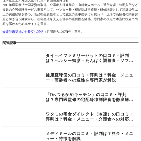
理学療法士／介護支援専門員／食品衛生責任者
2011年理学療法士国家資格取得。介護老人保健施設・有料老人ホーム・通所介護・短期入所など
複数の介護保険サービス事業所にて、センター長・機能訓練指導員・研修講師として通算10年以
上の実務経験を持つ。食品衛生責任者として施設の食事提供にも携わり、現場で高齢者の栄養課
題と向き合う経験から、在宅生活を支える食事の重要性を痛感。専門家の視点で本当に役立つ情
報を届けるため本サイトを運営。
介護健康福祉のお役立ち通信
（月間最大100万PV）運営。
関連記事
タイヘイファミリーセットの口コミ・評判
は？ヘルシー御膳・たんぱく調整食・ソフト
御膳を専門家が解説
健康直球便の口コミ・評判は？料金・メニュ
ー・高齢者への適性を専門家が解説
「Dr.つるかめキッチン」の口コミ・評判
は？専門医監修の宅配冷凍制限食を徹底解
説！
ワタミの宅食ダイレクト（冷凍）の口コミ・
評判は？料金・メニュー・介護食への対応を
専門家が解説
メディミールの口コミ・評判は？料金・メニ
ュー・特徴を解説