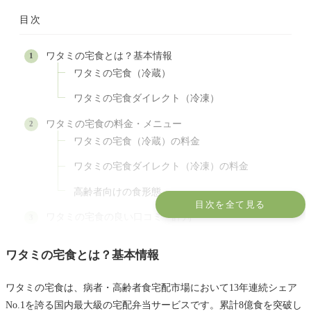
目次
ワタミの宅食とは？基本情報
ワタミの宅食（冷蔵）
ワタミの宅食ダイレクト（冷凍）
ワタミの宅食の料金・メニュー
ワタミの宅食（冷蔵）の料金
ワタミの宅食ダイレクト（冷凍）の料金
高齢者向けの食形態
目次を全て見る
ワタミの宅食の良い口コミ・評判
栄養バランスが良い
ワタミの宅食とは？基本情報
毎日の見守りになる
あんしんサービス（見守りオプション）が充実
ワタミの宅食は、病者・高齢者食宅配市場において13年連続シェア
No.1を誇る国内最大級の宅配弁当サービスです。累計8億食を突破し
価格がリーズナブル