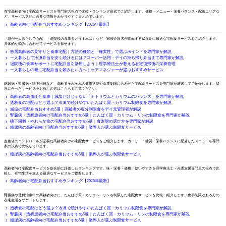
比較・ランキング
在宅高齢者向け宅配食サービスを専門家の視点で比較・ランキング形式でご紹介します。価格・メニュー・栄養バランス・配送エリアな
ど、サービス選びに必要な情報をわかりやすくまとめています。
高齢者向け宅配弁当おすすめランキング【2026年最新】
状況別で選ぶ
「親が一人暮らしで心配」「退院後の食事をどうすれば」など、家族介護者が直面する状況別に最適な宅配食サービスをご紹介します。
具体的な悩みに合わせてサービスを探せます。
独居高齢者の見守りと食事宅配｜方法の種類と「確実性」で選ぶポイントを専門家が解説
一人暮らしで冷凍弁当を安く続けるには？スーパー活用・デイの持ち帰り弁当まで専門家が解説
退院後の食事サポートに宅配弁当を活用しよう｜理学療法士が教える在宅復帰後の栄養管理
一人暮らしの親に宅配弁当を頼みたい方へ｜ケアマネジャーが選ぶおすすめサービス
目的・症状別で選ぶ
糖尿病・腎臓病・嚥下困難など、高齢者それぞれの健康状態や食事制限に合わせた宅配食サービスを専門家が厳選してご紹介します。状
況に合ったサービスをお探しの方はこちらをご覧ください。
高齢者の高血圧と食事｜減塩だけじゃない「ナトリウムとカリウムのバランス」を専門家が解説
透析食の宅配はどう選ぶ？冷凍で続けやすいたんぱく質・カリウム制限食を専門家が解説
減塩の宅配弁当おすすめ5選｜高齢者の塩分制限食をデイ元管理者が解説
腎臓病・透析患者向け宅配弁当おすすめ5選｜たんぱく質・カリウム・リンの制限食を専門家が解説
嚥下困難・やわらか食の宅配弁当おすすめ5選｜食形態の選び方を専門家が解説
糖尿病の高齢者向け宅配弁当おすすめ5選｜業界人が選ぶ制限食サービス
糖尿病・血糖値が気になる方向け
血糖値のコントロールが必要な高齢者向けの宅配食サービスをご紹介します。カロリー・糖質・栄養バランスに配慮したメニューを専門
家の視点で比較しています。
糖尿病の高齢者向け宅配弁当おすすめ5選｜業界人が選ぶ制限食サービス
総合ランキング
高齢者向け宅配食サービスを総合的に評価したランキングです。味・栄養・価格・使いやすさを理学療法士・介護支援専門員の視点で比
較し、在宅生活を支える最適なサービスをご提案します。
高齢者向け宅配弁当おすすめランキング【2026年最新】
腎臓病・透析患者向け
腎臓病や透析治療中の高齢者向けに、たんぱく質・カリウム・リンを制限した宅配食サービスを比較・紹介します。食事制限がある方の
在宅生活をサポートします。
透析食の宅配はどう選ぶ？冷凍で続けやすいたんぱく質・カリウム制限食を専門家が解説
腎臓病・透析患者向け宅配弁当おすすめ5選｜たんぱく質・カリウム・リンの制限食を専門家が解説
糖尿病の高齢者向け宅配弁当おすすめ5選｜業界人が選ぶ制限食サービス