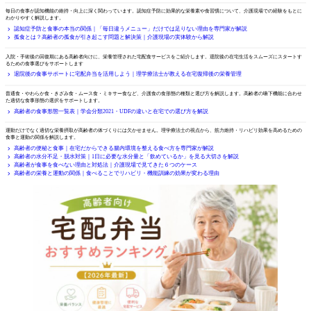
認知症予防と食事
毎日の食事が認知機能の維持・向上に深く関わっています。認知症予防に効果的な栄養素や食習慣について、介護現場での経験をもとに
わかりやすく解説します。
認知症予防と食事の本当の関係｜「毎日違うメニュー」だけでは足りない理由を専門家が解説
孤食とは？高齢者の孤食が引き起こす問題と解決策｜介護現場の実体験から解説
退院後の食事サポート
入院・手術後の回復期にある高齢者向けに、栄養管理された宅配食サービスをご紹介します。退院後の在宅生活をスムーズにスタートす
るための食事選びをサポートします
退院後の食事サポートに宅配弁当を活用しよう｜理学療法士が教える在宅復帰後の栄養管理
食形態の種類と選び方
普通食・やわらか食・きざみ食・ムース食・ミキサー食など、介護食の食形態の種類と選び方を解説します。高齢者の嚥下機能に合わせ
た適切な食事形態の選択をサポートします。
高齢者の食事形態一覧表｜学会分類2021・UDFの違いと在宅での選び方を解説
高齢者の栄養と運動
運動だけでなく適切な栄養摂取が高齢者の体づくりには欠かせません。理学療法士の視点から、筋力維持・リハビリ効果を高めるための
食事と運動の関係を解説します。
高齢者の便秘と食事｜在宅だからできる腸内環境を整える食べ方を専門家が解説
高齢者の水分不足・脱水対策｜1日に必要な水分量と「飲めているか」を見る大切さを解説
高齢者が食事を食べない理由と対処法｜介護現場で見てきた６つのケース
高齢者の栄養と運動の関係｜食べることでリハビリ・機能訓練の効果が変わる理由