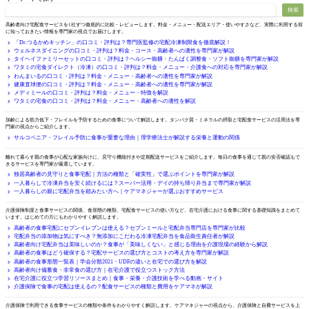
検索
サービス徹底比較
高齢者向け宅配食サービスを1社ずつ徹底的に比較・レビューします。料金・メニュー・配送エリア・使いやすさなど、実際に利用する前
に知っておきたい情報を専門家の視点でお届けします。
「Dr.つるかめキッチン」の口コミ・評判は？専門医監修の宅配冷凍制限食を徹底解説！
ウェルネスダイニングの口コミ・評判は？料金・コース・高齢者への適性を専門家が解説
タイヘイファミリーセットの口コミ・評判は？ヘルシー御膳・たんぱく調整食・ソフト御膳を専門家が解説
ワタミの宅食ダイレクト（冷凍）の口コミ・評判は？料金・メニュー・介護食への対応を専門家が解説
わんまいるの口コミ・評判は？料金・メニュー・高齢者への適性を専門家が解説
健康直球便の口コミ・評判は？料金・メニュー・高齢者への適性を専門家が解説
メディミールの口コミ・評判は？料金・メニュー・特徴を解説
ワタミの宅食の口コミ・評判は？料金・メニュー・高齢者への適性を解説
フレイル・サルコペニア予防
加齢による筋力低下・フレイルを予防するための食事について解説します。タンパク質・ミネラルの摂取と宅配食サービスの活用法を専
門家の視点からご紹介します。
サルコペニア・フレイル予防に食事が重要な理由｜理学療法士が解説する栄養と運動の関係
一人暮らしの親が心配
離れて暮らす親の食事が心配な家族向けに、見守り機能付きや定期配送サービスをご紹介します。毎日の食事を通じて親の安否確認もで
きるサービスを専門家が厳選しています。
独居高齢者の見守りと食事宅配｜方法の種類と「確実性」で選ぶポイントを専門家が解説
一人暮らしで冷凍弁当を安く続けるには？スーパー活用・デイの持ち帰り弁当まで専門家が解説
一人暮らしの親に宅配弁当を頼みたい方へ｜ケアマネジャーが選ぶおすすめサービス
介護と食事の基礎知識
介護保険制度と食事サービスの関係、食形態の種類、宅配食サービスの使い方など、在宅介護における食事に関する基礎知識をまとめて
います。はじめての方にもわかりやすく解説します。
高齢者の食事宅配にセブンイレブンは使える？セブンミールと宅配弁当専門店を専門家が比較
宅配弁当の添加物は気にすべき？無添加にこだわる冷凍宅配弁当を食品衛生責任者が解説
高齢者向け宅配弁当は美味しいのか？食事が「美味しくない」と感じる理由を介護現場の経験から解説
高齢者の食事はどう確保する？宅配サービスの選び方とコストの考え方を専門家が解説
高齢者の食事形態一覧表｜学会分類2021・UDFの違いと在宅での選び方を解説
高齢者向け備蓄食・非常食の選び方｜在宅介護で役立つストック方法
在宅介護に役立つ学習リソースまとめ｜食事・栄養・介護技術を学べる動画・サイト
介護保険で食事の宅配は使えるの？配食サービスの種類と費用をケアマネが解説
介護保険と食事サービス
介護保険で利用できる食事サービスの種類や条件をわかりやすく解説します。ケアマネジャーの視点から、介護保険と自費サービスを上