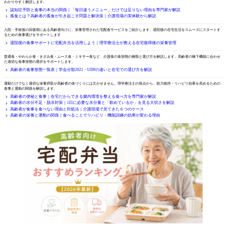
わかりやすく解説します。
認知症予防と食事の本当の関係｜「毎日違うメニュー」だけでは足りない理由を専門家が解説
孤食とは？高齢者の孤食が引き起こす問題と解決策｜介護現場の実体験から解説
退院後の食事サポート
入院・手術後の回復期にある高齢者向けに、栄養管理された宅配食サービスをご紹介します。退院後の在宅生活をスムーズにスタートす
るための食事選びをサポートします
退院後の食事サポートに宅配弁当を活用しよう｜理学療法士が教える在宅復帰後の栄養管理
食形態の種類と選び方
普通食・やわらか食・きざみ食・ムース食・ミキサー食など、介護食の食形態の種類と選び方を解説します。高齢者の嚥下機能に合わせ
た適切な食事形態の選択をサポートします。
高齢者の食事形態一覧表｜学会分類2021・UDFの違いと在宅での選び方を解説
高齢者の栄養と運動
運動だけでなく適切な栄養摂取が高齢者の体づくりには欠かせません。理学療法士の視点から、筋力維持・リハビリ効果を高めるための
食事と運動の関係を解説します。
高齢者の便秘と食事｜在宅だからできる腸内環境を整える食べ方を専門家が解説
高齢者の水分不足・脱水対策｜1日に必要な水分量と「飲めているか」を見る大切さを解説
高齢者が食事を食べない理由と対処法｜介護現場で見てきた６つのケース
高齢者の栄養と運動の関係｜食べることでリハビリ・機能訓練の効果が変わる理由