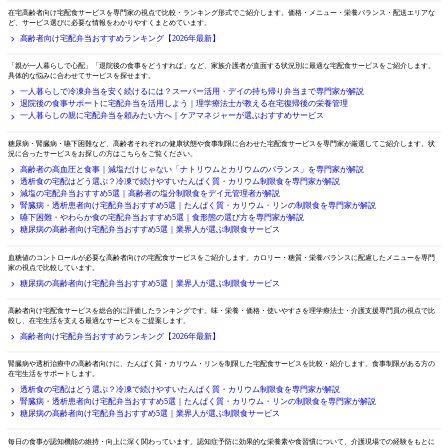
比較・ランキング
在宅高齢者向け宅配食サービスを専門家の視点で比較・ランキング形式でご紹介します。価格・メニュー・栄養バランス・配送エリアな
ど、サービス選びに必要な情報をわかりやすくまとめています。
高齢者向け宅配弁当おすすめランキング【2026年最新】
状況別で選ぶ
「親が一人暮らしで心配」「退院後の食事をどうすれば」など、家族介護者が直面する状況別に最適な宅配食サービスをご紹介します。
具体的な悩みに合わせてサービスを探せます。
一人暮らしで冷凍弁当を安く続けるには？スーパー活用・デイの持ち帰り弁当まで専門家が解説
退院後の食事サポートに宅配弁当を活用しよう｜理学療法士が教える在宅復帰後の栄養管理
一人暮らしの親に宅配弁当を頼みたい方へ｜ケアマネジャーが選ぶおすすめサービス
目的・症状別で選ぶ
糖尿病・腎臓病・嚥下困難など、高齢者それぞれの健康状態や食事制限に合わせた宅配食サービスを専門家が厳選してご紹介します。状
況に合ったサービスをお探しの方はこちらをご覧ください。
高齢者の高血圧と食事｜減塩だけじゃない「ナトリウムとカリウムのバランス」を専門家が解説
透析食の宅配はどう選ぶ？冷凍で続けやすいたんぱく質・カリウム制限食を専門家が解説
減塩の宅配弁当おすすめ5選｜高齢者の塩分制限食をデイ元管理者が解説
腎臓病・透析患者向け宅配弁当おすすめ5選｜たんぱく質・カリウム・リンの制限食を専門家が解説
嚥下困難・やわらか食の宅配弁当おすすめ5選｜食形態の選び方を専門家が解説
糖尿病の高齢者向け宅配弁当おすすめ5選｜業界人が選ぶ制限食サービス
糖尿病・血糖値が気になる方向け
血糖値のコントロールが必要な高齢者向けの宅配食サービスをご紹介します。カロリー・糖質・栄養バランスに配慮したメニューを専門
家の視点で比較しています。
糖尿病の高齢者向け宅配弁当おすすめ5選｜業界人が選ぶ制限食サービス
総合ランキング
高齢者向け宅配食サービスを総合的に評価したランキングです。味・栄養・価格・使いやすさを理学療法士・介護支援専門員の視点で比
較し、在宅生活を支える最適なサービスをご提案します。
高齢者向け宅配弁当おすすめランキング【2026年最新】
腎臓病・透析患者向け
腎臓病や透析治療中の高齢者向けに、たんぱく質・カリウム・リンを制限した宅配食サービスを比較・紹介します。食事制限がある方の
在宅生活をサポートします。
透析食の宅配はどう選ぶ？冷凍で続けやすいたんぱく質・カリウム制限食を専門家が解説
腎臓病・透析患者向け宅配弁当おすすめ5選｜たんぱく質・カリウム・リンの制限食を専門家が解説
糖尿病の高齢者向け宅配弁当おすすめ5選｜業界人が選ぶ制限食サービス
認知症予防と食事
毎日の食事が認知機能の維持・向上に深く関わっています。認知症予防に効果的な栄養素や食習慣について、介護現場での経験をもとに