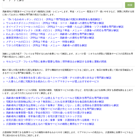
検索
サービス徹底比較
高齢者向け宅配食サービスを1社ずつ徹底的に比較・レビューします。料金・メニュー・配送エリア・使いやすさなど、実際に利用する前
に知っておきたい情報を専門家の視点でお届けします。
「Dr.つるかめキッチン」の口コミ・評判は？専門医監修の宅配冷凍制限食を徹底解説！
ウェルネスダイニングの口コミ・評判は？料金・コース・高齢者への適性を専門家が解説
タイヘイファミリーセットの口コミ・評判は？ヘルシー御膳・たんぱく調整食・ソフト御膳を専門家が解説
ワタミの宅食ダイレクト（冷凍）の口コミ・評判は？料金・メニュー・介護食への対応を専門家が解説
わんまいるの口コミ・評判は？料金・メニュー・高齢者への適性を専門家が解説
健康直球便の口コミ・評判は？料金・メニュー・高齢者への適性を専門家が解説
メディミールの口コミ・評判は？料金・メニュー・特徴を解説
ワタミの宅食の口コミ・評判は？料金・メニュー・高齢者への適性を解説
フレイル・サルコペニア予防
加齢による筋力低下・フレイルを予防するための食事について解説します。タンパク質・ミネラルの摂取と宅配食サービスの活用法を専
門家の視点からご紹介します。
サルコペニア・フレイル予防に食事が重要な理由｜理学療法士が解説する栄養と運動の関係
一人暮らしの親が心配
離れて暮らす親の食事が心配な家族向けに、見守り機能付きや定期配送サービスをご紹介します。毎日の食事を通じて親の安否確認もで
きるサービスを専門家が厳選しています。
一人暮らしで冷凍弁当を安く続けるには？スーパー活用・デイの持ち帰り弁当まで専門家が解説
一人暮らしの親に宅配弁当を頼みたい方へ｜ケアマネジャーが選ぶおすすめサービス
介護と食事の基礎知識
介護保険制度と食事サービスの関係、食形態の種類、宅配食サービスの使い方など、在宅介護における食事に関する基礎知識をまとめて
います。はじめての方にもわかりやすく解説します。
高齢者の食事宅配にセブンイレブンは使える？セブンミールと宅配弁当専門店を専門家が比較
宅配弁当の添加物は気にすべき？無添加にこだわる冷凍宅配弁当を食品衛生責任者が解説
高齢者向け宅配弁当は美味しいのか？食事が「美味しくない」と感じる理由を介護現場の経験から解説
高齢者の食事はどう確保する？宅配サービスの選び方とコストの考え方を専門家が解説
高齢者の食事形態一覧表｜学会分類2021・UDFの違いと在宅での選び方を解説
高齢者向け備蓄食・非常食の選び方｜在宅介護で役立つストック方法
在宅介護に役立つ学習リソースまとめ｜食事・栄養・介護技術を学べる動画・サイト
介護保険で食事の宅配は使えるの？配食サービスの種類と費用をケアマネが解説
介護保険と食事サービス
介護保険で利用できる食事サービスの種類や条件をわかりやすく解説します。ケアマネジャーの視点から、介護保険と自費サービスを上
手に組み合わせる方法もご紹介します。