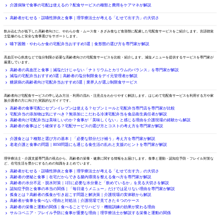
介護保険で食事の宅配は使えるの？配食サービスの種類と費用をケアマネが解説
嚥下・むせ
高齢者がむせる・誤嚥性肺炎と食事｜理学療法士が考える「むせて出す力」の大切さ
嚥下困難・やわらか食
飲み込む力が低下した高齢者向けに、やわらか食・ムース食・きざみ食など食形態に配慮した宅配食サービスをご紹介します。言語聴覚
士監修のもと安全な食事選びをサポートします。
嚥下困難・やわらか食の宅配弁当おすすめ5選｜食形態の選び方を専門家が解説
塩分制限が必要な方向け
高血圧や心疾患などで塩分制限が必要な高齢者向けの宅配食サービスを比較・紹介します。減塩メニューを提供するサービスを専門家が
厳選しています。
高齢者の高血圧と食事｜減塩だけじゃない「ナトリウムとカリウムのバランス」を専門家が解説
減塩の宅配弁当おすすめ5選｜高齢者の塩分制限食をデイ元管理者が解説
糖尿病の高齢者向け宅配弁当おすすめ5選｜業界人が選ぶ制限食サービス
宅配食サービスの使い方
高齢者向け宅配食サービスの申し込み方法・利用の流れ・注意点をわかりやすく解説します。はじめて宅配食サービスを利用する方や家
族介護者の方に向けた実践的なガイドです。
高齢者の食事宅配にセブンイレブンは使える？セブンミールと宅配弁当専門店を専門家が比較
宅配弁当の添加物は気にすべき？無添加にこだわる冷凍宅配弁当を食品衛生責任者が解説
高齢者向け宅配弁当は美味しいのか？食事が「美味しくない」と感じる理由を介護現場の経験から解説
高齢者の食事はどう確保する？宅配サービスの選び方とコストの考え方を専門家が解説
未分類
介護食とは？種類と選び方の基本｜「必要な部分だけ補う」考え方を専門家が解説
老老介護と食事の問題｜8050問題にも通じる食生活の乱れと支援のヒントを専門家が解説
栄養・健康コラム
理学療法士・介護支援専門員の視点から、高齢者の栄養・健康に関する情報をお届けします。食事と運動・認知症予防・フレイル対策な
ど、在宅生活を豊かにするための知識をまとめています。
高齢者がむせる・誤嚥性肺炎と食事｜理学療法士が考える「むせて出す力」の大切さ
高齢者の便秘と食事｜在宅だからできる腸内環境を整える食べ方を専門家が解説
高齢者の水分不足・脱水対策｜1日に必要な水分量と「飲めているか」を見る大切さを解説
認知症予防と食事の本当の関係｜「毎日違うメニュー」だけでは足りない理由を専門家が解説
孤食とは？高齢者の孤食が引き起こす問題と解決策｜介護現場の実体験から解説
高齢者が食事を食べない理由と対処法｜介護現場で見てきた６つのケース
高齢者の栄養と運動の関係｜食べることでリハビリ・機能訓練の効果が変わる理由
サルコペニア・フレイル予防に食事が重要な理由｜理学療法士が解説する栄養と運動の関係